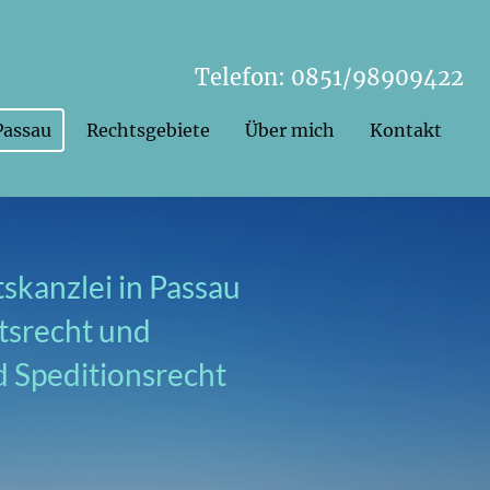
Telefon: 0851/98909422
Passau
Rechtsgebiete
Über mich
Kontakt
skanzlei in Passau
itsrecht und
d Speditionsrecht