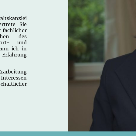
altskanzlei
rtrete Sie
 fachlicher
chen des
port- und
kann ich in
e Erfahrung
Erarbeitung
Interessen
chaftlicher